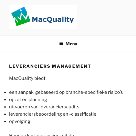
Ga
naar
de
inhoud
Menu
LEVERANCIERS MANAGEMENT
MacQuality biedt:
een aanpak, gebaseerd op branche-specifieke risico’s
opzet en planning
uitvoeren van leveranciersaudits
leveranciersbeoordeling en -classificatie
opvolging
Honderden leveranciers uit de